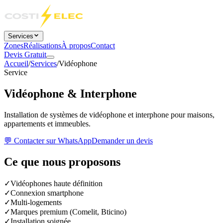
Services
Zones
Réalisations
À propos
Contact
Devis Gratuit
Accueil
/
Services
/
Vidéophone
Service
Vidéophone & Interphone
Installation de systèmes de vidéophone et interphone pour maisons,
appartements et immeubles.
💬 Contacter sur WhatsApp
Demander un devis
Ce que nous proposons
✓
Vidéophones haute définition
✓
Connexion smartphone
✓
Multi-logements
✓
Marques premium (Comelit, Bticino)
✓
Installation soignée