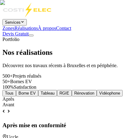
Services
Zones
Réalisations
À propos
Contact
Devis Gratuit
Portfolio
Nos
réalisations
Découvrez nos travaux récents à Bruxelles et en périphérie.
500+
Projets réalisés
50+
Bornes EV
100%
Satisfaction
Tous
Borne EV
Tableau
RGIE
Rénovation
Vidéophone
Après
Avant
Après mise en conformité
Uccle