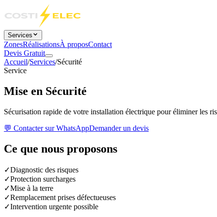
Services
Zones
Réalisations
À propos
Contact
Devis Gratuit
Accueil
/
Services
/
Sécurité
Service
Mise en Sécurité
Sécurisation rapide de votre installation électrique pour éliminer les r
💬 Contacter sur WhatsApp
Demander un devis
Ce que nous proposons
✓
Diagnostic des risques
✓
Protection surcharges
✓
Mise à la terre
✓
Remplacement prises défectueuses
✓
Intervention urgente possible