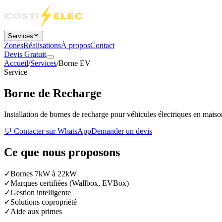
Services
Zones
Réalisations
À propos
Contact
Devis Gratuit
Accueil
/
Services
/
Borne EV
Service
Borne de Recharge
Installation de bornes de recharge pour véhicules électriques en maiso
💬 Contacter sur WhatsApp
Demander un devis
Ce que nous proposons
✓
Bornes 7kW à 22kW
✓
Marques certifiées (Wallbox, EVBox)
✓
Gestion intelligente
✓
Solutions copropriété
✓
Aide aux primes