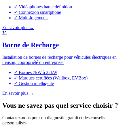
✓
Vidéophones haute définition
✓
Connexion smartphone
✓
Multi-logements
En savoir plus
→
🔌
Borne de Recharge
Installation de bornes de recharge pour véhicules électriques en
maison, copropriété ou entreprise.
✓
Bornes 7kW à 22kW
✓
Marques certifiées (Wallbox, EVBox)
✓
Gestion intelligente
En savoir plus
→
Vous ne savez pas quel service choisir ?
Contactez-nous pour un diagnostic gratuit et des conseils
personnalisés.