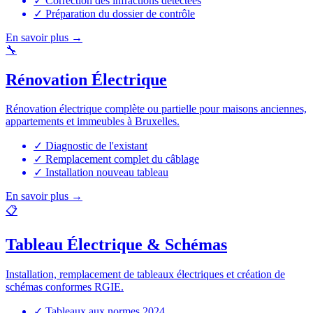
✓
Correction des infractions détectées
✓
Préparation du dossier de contrôle
En savoir plus
→
🔧
Rénovation Électrique
Rénovation électrique complète ou partielle pour maisons anciennes,
appartements et immeubles à Bruxelles.
✓
Diagnostic de l'existant
✓
Remplacement complet du câblage
✓
Installation nouveau tableau
En savoir plus
→
📋
Tableau Électrique & Schémas
Installation, remplacement de tableaux électriques et création de
schémas conformes RGIE.
✓
Tableaux aux normes 2024