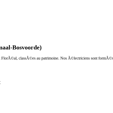
aal-Bosvoorde
)
 FlorÃ©al, classÃ©es au patrimoine. Nos Ã©lectriciens sont formÃ©s po
t