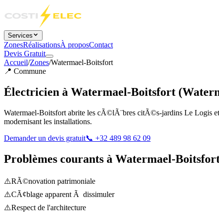
Services
Zones
Réalisations
À propos
Contact
Devis Gratuit
Accueil
/
Zones
/
Watermael-Boitsfort
📍
Commune
Électricien à
Watermael-Boitsfort
(
Waterm
Watermael-Boitsfort abrite les cÃ©lÃ¨bres citÃ©s-jardins Le Logis et
modernisant les installations.
Demander un devis gratuit
📞 +32 489 98 62 09
Problèmes courants à
Watermael-Boitsfor
⚠️
RÃ©novation patrimoniale
⚠️
CÃ¢blage apparent Ã dissimuler
⚠️
Respect de l'architecture