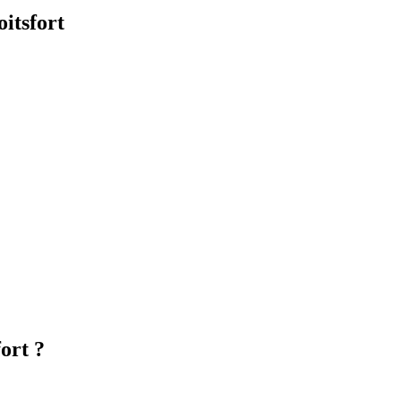
itsfort
ort
?